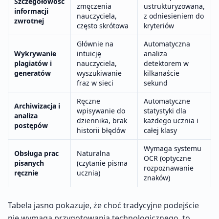
Szczegółowość
zmęczenia
ustrukturyzowana,
informacji
nauczyciela,
z odniesieniem do
zwrotnej
często skrótowa
kryteriów
Głównie na
Automatyczna
Wykrywanie
intuicję
analiza
plagiatów i
nauczyciela,
detektorem w
generatów
wyszukiwanie
kilkanaście
fraz w sieci
sekund
Ręczne
Automatyczne
Archiwizacja i
wpisywanie do
statystyki dla
analiza
dziennika, brak
każdego ucznia i
postępów
historii błędów
całej klasy
Wymaga systemu
Obsługa prac
Naturalna
OCR (optyczne
pisanych
(czytanie pisma
rozpoznawanie
ręcznie
ucznia)
znaków)
Tabela jasno pokazuje, że choć tradycyjne podejście
nie wymaga przygotowania technologicznego, to