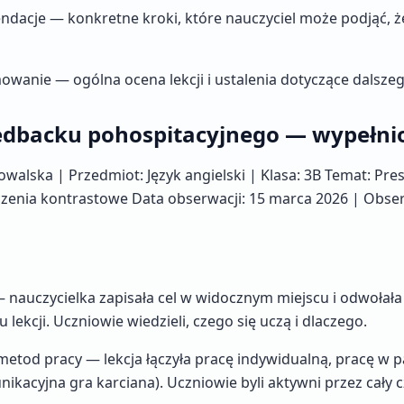
ndacje — konkretne kroki, które nauczyciel może podjąć, 
wanie — ogólna ocena lekcji i ustalenia dotyczące dalsze
eedbacku pohospitacyjnego — wypełni
walska | Przedmiot: Język angielski | Klasa: 3B Temat: Pres
czenia kontrastowe Data obserwacji: 15 marca 2026 | Obse
i — nauczycielka zapisała cel w widocznym miejscu i odwołała
 lekcji. Uczniowie wiedzieli, czego się uczą i dlaczego.
tod pracy — lekcja łączyła pracę indywidualną, pracę w pa
kacyjna gra karciana). Uczniowie byli aktywni przez cały c