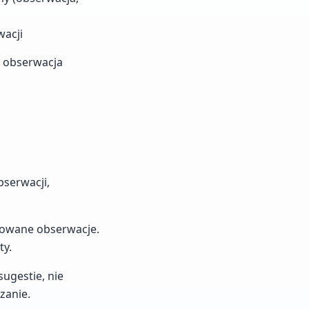
wacji
1 obserwacja
bserwacji,
towane obserwacje.
ty.
ugestie, nie
zanie.