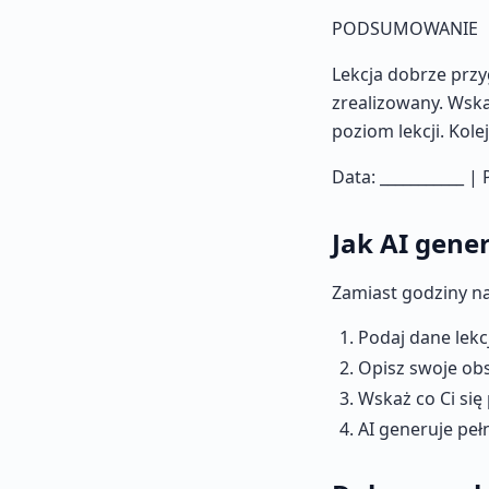
PODSUMOWANIE
Lekcja dobrze przy
zrealizowany. Wska
poziom lekcji. Kol
Data: ___________ | 
Jak AI gene
Zamiast godziny na
Podaj dane lekcj
Opisz swoje obs
Wskaż co Ci się
AI generuje peł