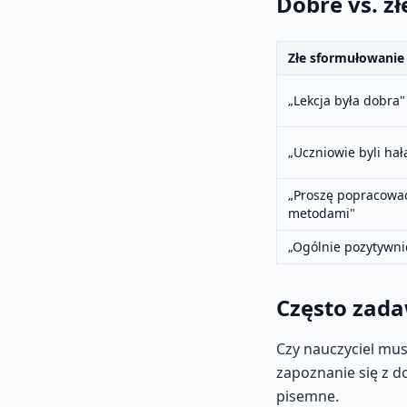
Dobre vs. z
Złe sformułowanie
„Lekcja była dobra"
„Uczniowie byli hał
„Proszę popracowa
metodami"
„Ogólnie pozytywni
Często zada
Czy nauczyciel mus
zapoznanie się z d
pisemne.