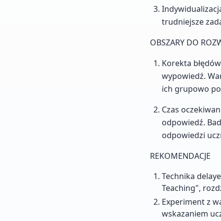
Indywidualizacj
trudniejsze za
OBSZARY DO ROZ
Korekta błędów
wypowiedź. War
ich grupowo po
Czas oczekiwan
odpowiedź. Bada
odpowiedzi ucz
REKOMENDACJE
Technika delaye
Teaching", rozdz
Experiment z wa
wskazaniem ucz