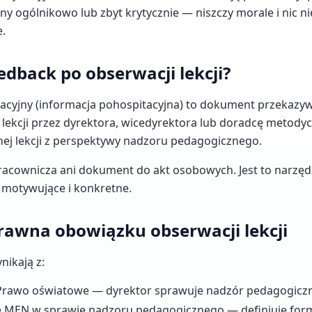
y ogólnikowo lub zbyt krytycznie — niszczy morale i nic ni
e.
eedback po obserwacji lekcji?
acyjny (informacja pohospitacyjna) to dokument przekazy
 lekcji przez dyrektora, wicedyrektora lub doradcę metody
j lekcji z perspektywy nadzoru pedagogicznego.
pracownicza ani dokument do akt osobowych. Jest to narzę
 motywujące i konkretne.
awna obowiązku obserwacji lekcji
nikają z:
 Prawo oświatowe — dyrektor sprawuje nadzór pedagogicz
 MEN w sprawie nadzoru pedagogicznego — definiuje form