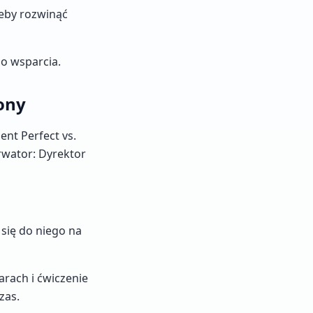
żeby rozwinąć
go wsparcia.
ony
ent Perfect vs.
rwator: Dyrektor
 się do niego na
rach i ćwiczenie
zas.