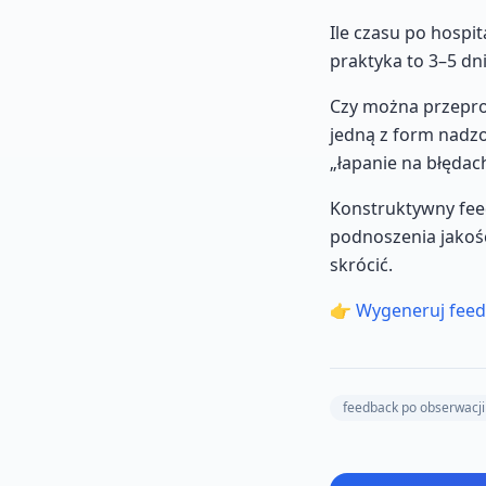
Ile czasu po hospi
praktyka to 3–5 dn
Czy można przepro
jedną z form nadz
„łapanie na błędac
Konstruktywny fee
podnoszenia jakośc
skrócić.
👉
Wygeneruj feed
feedback po obserwacji 