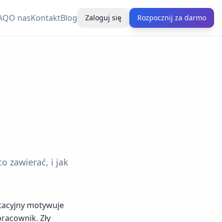
AQ
O nas
Kontakt
Blog
Zaloguj się
Rozpocznij za darmo
 zawierać, i jak
itacyjny motywuje
pracownik. Zły