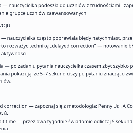
a — nauczycielka podeszła do uczniów z trudnościami i za
danie grupce uczniów zaawansowanych.
WOJU
 — nauczycielka często poprawiała błędy natychmiast, prz
to rozważyć technikę „delayed correction" — notowanie b
 aktywności.
ia — po zadaniu pytania nauczycielka czasem zbyt szybko 
nia pokazują, że 5–7 sekund ciszy po pytaniu znacząco zw
niów.
d correction — zapoznaj się z metodologią: Penny Ur, „A C
. 8.
it time — przez dwa tygodnie świadomie odliczaj 5 sekund
nia.