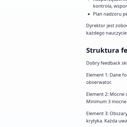
kontrola, wspo
Plan nadzoru p
Dyrektor jest zob
każdego nauczyciela
Struktura f
Dobry feedback skł
Element 1: Dane for
obserwator.
Element 2: Mocne 
Minimum 3 mocne st
Element 3: Obszary
krytyka. Każda uw