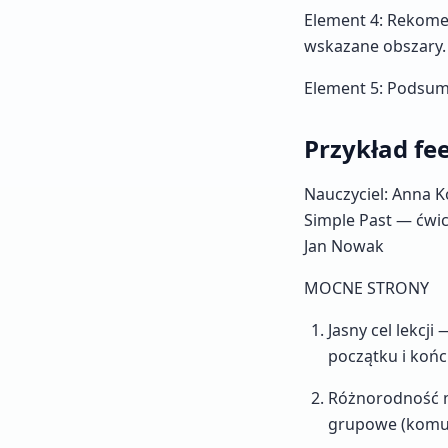
Element 4: Rekome
wskazane obszary.
Element 5: Podsumo
Przykład f
Nauczyciel: Anna Ko
Simple Past — ćwi
Jan Nowak
MOCNE STRONY
Jasny cel lekcj
początku i końcu
Różnorodność me
grupowe (komuni