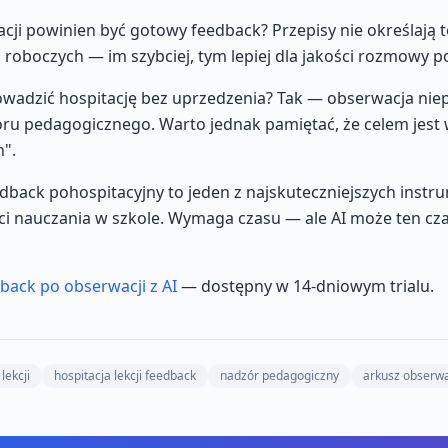
tacji powinien być gotowy feedback? Przepisy nie określają 
i roboczych — im szybciej, tym lepiej dla jakości rozmowy p
wadzić hospitację bez uprzedzenia? Tak — obserwacja nie
oru pedagogicznego. Warto jednak pamiętać, że celem jest
h".
dback pohospitacyjny to jeden z najskuteczniejszych inst
i nauczania w szkole. Wymaga czasu — ale AI może ten cza
back po obserwacji z AI
— dostępny w 14-dniowym trialu.
lekcji
hospitacja lekcji feedback
nadzór pedagogiczny
arkusz obserwac