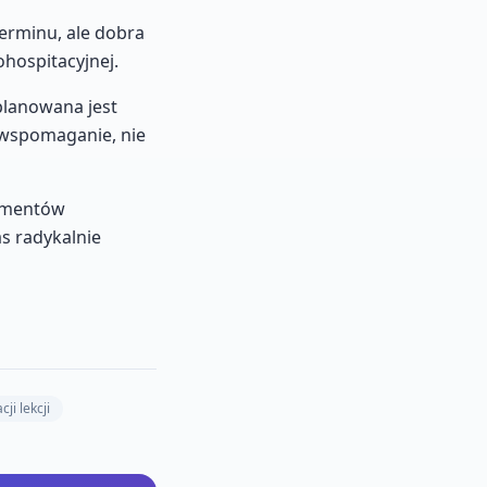
terminu, ale dobra
ohospitacyjnej.
planowana jest
 wspomaganie, nie
rumentów
s radykalnie
ji lekcji