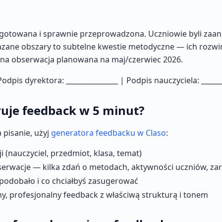
gotowana i sprawnie przeprowadzona. Uczniowie byli zaang
zane obszary to subtelne kwestie metodyczne — ich rozwin
ejna obserwacja planowana na maj/czerwiec 2026.
Podpis dyrektora: _______________ | Podpis nauczyciela: ______
ruje feedback w 5 minut?
 pisanie, użyj
generatora feedbacku w Claso
:
i (nauczyciel, przedmiot, klasa, temat)
erwacje — kilka zdań o metodach, aktywności uczniów, zar
 podobało i co chciałbyś zasugerować
ny, profesjonalny feedback z właściwą strukturą i tonem