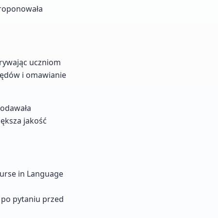
proponowała
erywając uczniom
łędów i omawianie
podawała
iększa jakość
ourse in Language
 po pytaniu przed