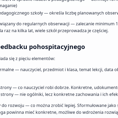
maganie)
edagogicznego szkoły — określa liczbę planowanych obser
owiązany do regularnych obserwacji — zalecanie minimum 
 raz na kilka lat, wiele szkół przeprowadza je częściej.
eedbacku pohospitacyjnego
ada się z pięciu elementów:
malne — nauczyciel, przedmiot i klasa, temat lekcji, data o
strony — co nauczyciel robi dobrze. Konkretne, udokumen
rony — nie ogólniki, lecz konkretne zachowania i ich efek
 do rozwoju — co można zrobić lepiej. Sformułowane jako s
aga powinna mieć konkretne, możliwe do wdrożenia rozwią