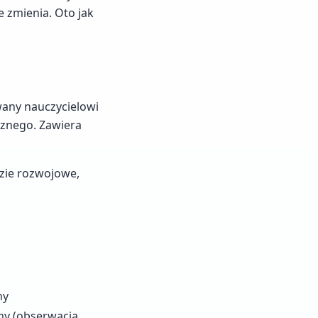
e zmienia. Oto jak
wany nauczycielowi
cznego. Zawiera
dzie rozwojowe,
ny
y (obserwacja,