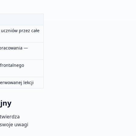
uczniów przez całe
opracowania —
 frontalnego
erwowanej lekcji
jny
otwierdza
 swoje uwagi