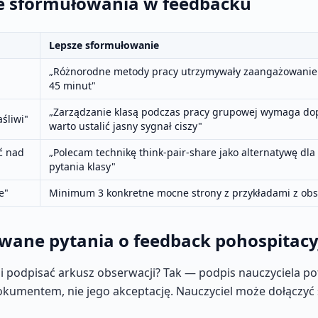
łe sformułowania w feedbacku
Lepsze sformułowanie
„Różnorodne metody pracy utrzymywały zaangażowanie 
45 minut"
„Zarządzanie klasą podczas pracy grupowej wymaga d
aśliwi"
warto ustalić jasny sygnał ciszy"
ć nad
„Polecam technikę think-pair-share jako alternatywę dla
pytania klasy"
e"
Minimum 3 konkretne mocne strony z przykładami z obs
wane pytania o feedback pohospitacy
i podpisać arkusz obserwacji? Tak — podpis nauczyciela p
okumentem, nie jego akceptację. Nauczyciel może dołączyć