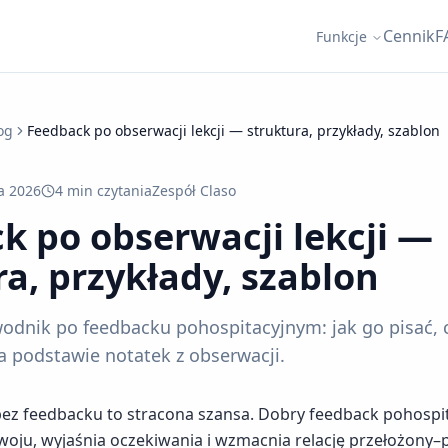
Cennik
F
Funkcje
og
Feedback po obserwacji lekcji — struktura, przykłady, szablon
a 2026
4 min
czytania
Zespół Claso
k po obserwacji lekcji —
ra, przykłady, szablon
dnik po feedbacku pohospitacyjnym: jak go pisać, co
a podstawie notatek z obserwacji.
 bez feedbacku to stracona szansa. Dobry feedback pohosp
woju, wyjaśnia oczekiwania i wzmacnia relację przełożony–