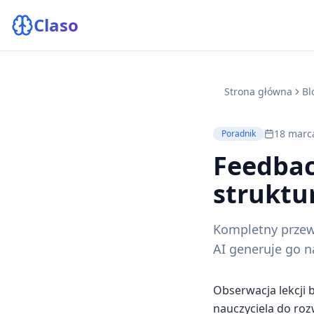
Claso
Strona główna
Bl
18 marc
Poradnik
Feedbac
struktu
Kompletny przewo
AI generuje go n
Obserwacja lekcji
nauczyciela do roz