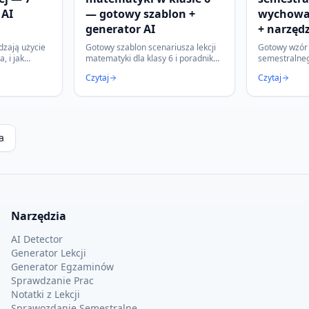
 AI
— gotowy szablon +
wychowa
generator AI
+ narzędz
dzają użycie
Gotowy szablon scenariusza lekcji
Gotowy wzór
, i jak
matematyki dla klasy 6 i poradnik
semestralne
uczycielowi
jak tworzyć kolejne w kilka minut z
instrukcja ja
Czytaj
Czytaj
yzję.
generatorem AI.
minut na pod
dziennika.
a
Narzędzia
AI Detector
Generator Lekcji
Generator Egzaminów
Sprawdzanie Prac
Notatki z Lekcji
Sprawozdanie Semestralne