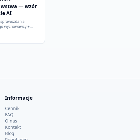
wstwa — wzór
ie AI
 sprawozdania
go wychowawcy +
k AI generuje je w 5
stawie danych z
Informacje
Cennik
FAQ
O nas
Kontakt
Blog
Regulamin