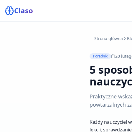
Claso
Strona główna
Bl
20 luteg
Poradnik
5 sposo
nauczyc
Praktyczne wskaz
powtarzalnych za
Każdy nauczyciel w
lekcji, sprawdzani