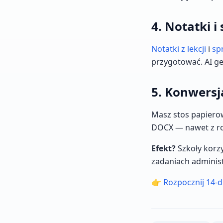
4. Notatki 
Notatki z lekcji
i
sp
przygotować. AI g
5. Konwers
Masz stos papier
DOCX — nawet z r
Efekt?
Szkoły korzy
zadaniach administ
👉
Rozpocznij 14-d