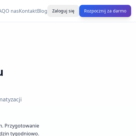
AQ
O nas
Kontakt
Blog
Zaloguj się
Rozpocznij za darmo
u
matyzacji
em. Przygotowanie
odzin tygodniowo.