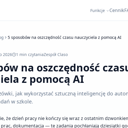
Cennik
F
Funkcje
og
5 sposobów na oszczędność czasu nauczyciela z pomocą AI
o 2026
1 min
czytania
Zespół Claso
bów na oszczędność czas
iela z pomocą AI
ówki, jak wykorzystać sztuczną inteligencję do auto
dań w szkole.
ie, że dzień pracy nie kończy się wraz z ostatnim dzwonki
e prac, dokumentacja — te zadania pochłaniają dziesiątki g