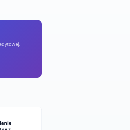
redytowej.
danie
lne z