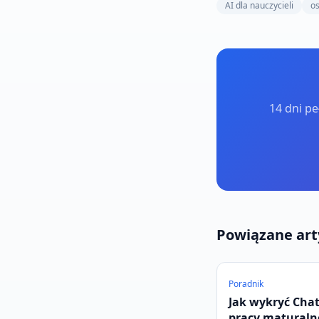
AI dla nauczycieli
o
14 dni pe
Powiązane art
Poradnik
Jak wykryć Cha
pracy maturaln