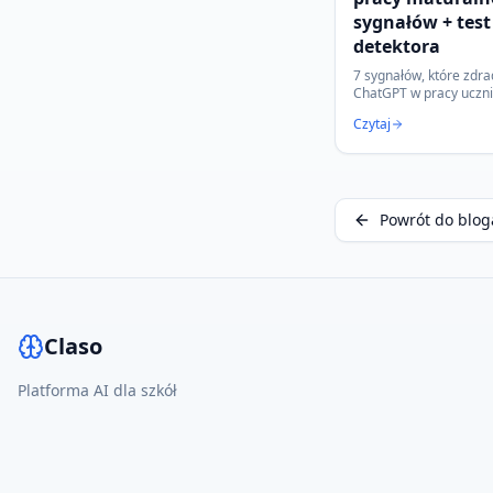
sygnałów + test
detektora
7 sygnałów, które zdra
ChatGPT w pracy ucznia
detektor AI pomaga na
Czytaj
podjąć obiektywną dec
Powrót do blog
Claso
Platforma AI dla szkół