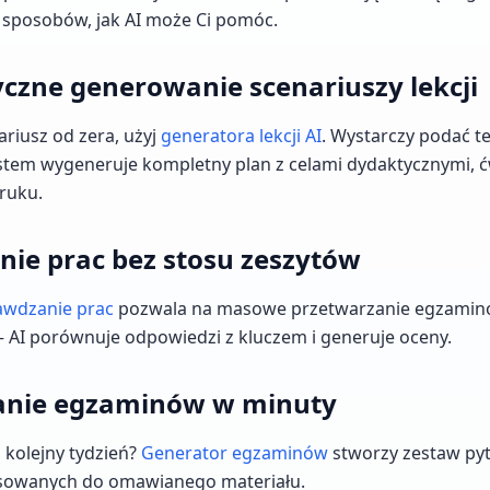
 sposobów, jak AI może Ci pomóc.
czne generowanie scenariuszy lekcji
ariusz od zera, użyj
generatora lekcji AI
. Wystarczy podać t
stem wygeneruje kompletny plan z celami dydaktycznymi, ć
ruku.
nie prac bez stosu zeszytów
awdzanie prac
pozwala na masowe przetwarzanie egzaminó
— AI porównuje odpowiedzi z kluczem i generuje oceny.
anie egzaminów w minuty
 kolejny tydzień?
Generator egzaminów
stworzy zestaw pyt
sowanych do omawianego materiału.