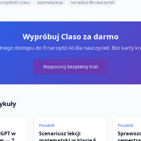
szczędność czasu
automatyzacja
narzędzia dla nauczycieli
Wypróbuj Claso za darmo
łnego dostępu do 9 narzędzi AI dla nauczycieli. Bez karty k
Rozpocznij bezpłatny trial
ykuły
Poradnik
Poradnik
tGPT w
Scenariusz lekcji
Sprawoz
ej — 7
matematyki w klasie 6
semestra