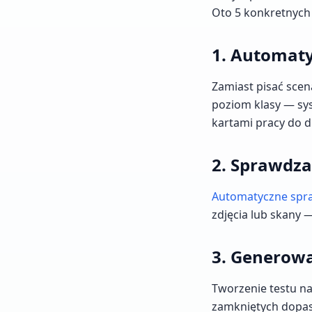
Oto 5 konkretnych
1. Automaty
Zamiast pisać scen
poziom klasy — sy
kartami pracy do d
2. Sprawdza
Automatyczne spr
zdjęcia lub skany 
3. Generow
Tworzenie testu na
zamkniętych dopa