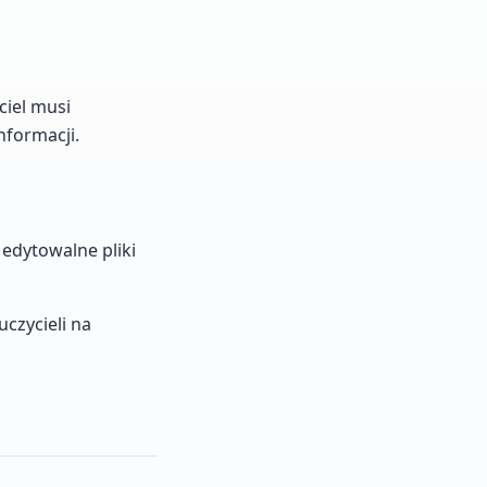
ciel musi
nformacji.
 edytowalne pliki
czycieli na